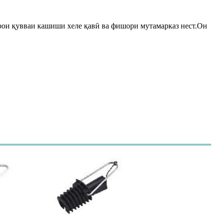
ои қувваи кашиши хеле қавӣ ва фишори мутамарказ нест.Он