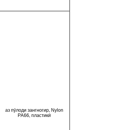
аз пӯлоди зангногир, Nylon
PA66, пластикӣ