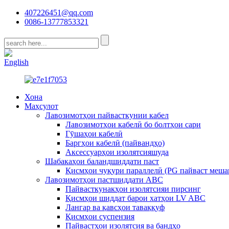
407226451@qq.com
0086-13777853321
CN
English
Хона
Маҳсулот
Лавозимотҳои пайвасткунии кабел
Лавозимотҳои кабелӣ бо болтҳои сари
Гӯшаҳои кабелӣ
Баргҳои кабелӣ (пайвандҳо)
Аксессуарҳои изолятсияшуда
Шабакаҳои баландшиддати паст
Қисмҳои чуқури параллелӣ (PG пайваст меша
Лавозимотҳои пастшиддати ABC
Пайвасткунакҳои изолятсияи пирсинг
Қисмҳои шиддат барои хатҳои LV ABC
Лангар ва қавсҳои таваққуф
Қисмҳои суспензия
Пайвастҳои изолятсия ва бандҳо