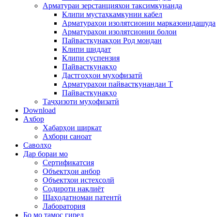
Арматураи зерстанцияхои таксимкунанда
Клипи мустаҳкамкунии кабел
Арматураҳои изолятсионии марказонидашуда
Арматураҳои изолятсионии болои
Пайвасткунакҳои Род мондан
Клипи шиддат
Клипи суспензия
Пайвасткунакҳо
Дастгоҳҳои муҳофизатӣ
Арматураҳои пайвасткунандаи T
Пайвасткунакҳо
Таҷҳизоти муҳофизатӣ
Download
Ахбор
Хабарҳои ширкат
Ахбори саноат
Саволҳо
Дар бораи мо
Сертификатсия
Объектҳои анбор
Объектхои истехсолй
Содироти нақлиёт
Шаҳодатномаи патентӣ
Лаборатория
Бо мо тамос гиред