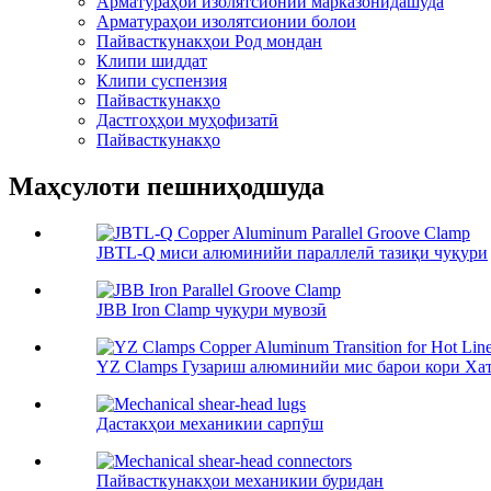
Арматураҳои изолятсионии марказонидашуда
Арматураҳои изолятсионии болои
Пайвасткунакҳои Род мондан
Клипи шиддат
Клипи суспензия
Пайвасткунакҳо
Дастгоҳҳои муҳофизатӣ
Пайвасткунакҳо
Маҳсулоти пешниҳодшуда
JBTL-Q миси алюминийи параллелӣ тазиқи чуқури
JBB Iron Clamp чуқури мувозӣ
YZ Clamps Гузариш алюминийи мис барои кори Хат
Дастакҳои механикии сарпӯш
Пайвасткунакҳои механикии буридан