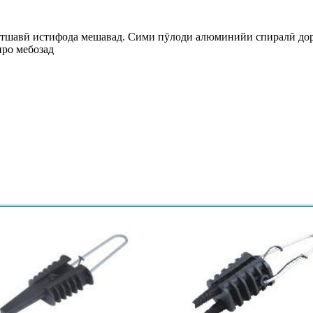
стшавӣ истифода мешавад. Сими пӯлоди алюминийи спиралӣ дор
нро мебозад