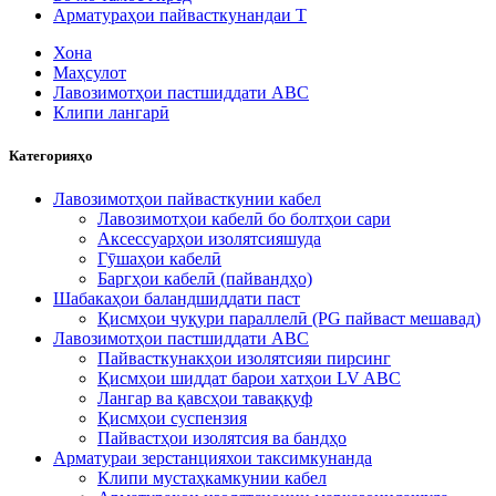
Арматураҳои пайвасткунандаи T
Хона
Маҳсулот
Лавозимотҳои пастшиддати ABC
Клипи лангарӣ
Категорияҳо
Лавозимотҳои пайвасткунии кабел
Лавозимотҳои кабелӣ бо болтҳои сари
Аксессуарҳои изолятсияшуда
Гӯшаҳои кабелӣ
Баргҳои кабелӣ (пайвандҳо)
Шабакаҳои баландшиддати паст
Қисмҳои чуқури параллелӣ (PG пайваст мешавад)
Лавозимотҳои пастшиддати ABC
Пайвасткунакҳои изолятсияи пирсинг
Қисмҳои шиддат барои хатҳои LV ABC
Лангар ва қавсҳои таваққуф
Қисмҳои суспензия
Пайвастҳои изолятсия ва бандҳо
Арматураи зерстанцияхои таксимкунанда
Клипи мустаҳкамкунии кабел