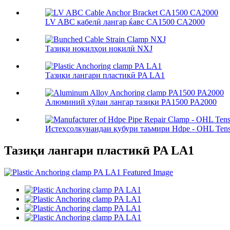
LV ABC кабелӣ лангар ќавс CA1500 CA2000
Тазиқи ноқилҳои ноқилӣ NXJ
Тазиқи лангари пластикӣ PA LA1
Алюминий хӯлаи лангар тазиқи PA1500 PA2000
Истеҳсолкунандаи қубури таъмири Hdpe - OHL Tensi
Тазиқи лангари пластикӣ PA LA1