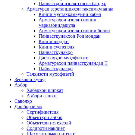
Пайвастҳои изолятсия ва бандҳо
Арматураи зерстанцияхои таксимкунанда
Клипи мустаҳкамкунии кабел
Арматураҳои изолятсионии
марказонидашуда
Арматураҳои изолятсионии болои
Пайвасткунакҳои Род мондан
Клипи шиддат
Клипи суспензия
Пайвасткунакҳо
Дастгоҳҳои муҳофизатӣ
Арматураҳои пайвасткунандаи T
Пайвасткунакҳо
Таҷҳизоти муҳофизатӣ
Зеркашӣ кунед
Ахбор
Хабарҳои ширкат
Ахбори саноат
Саволҳо
Дар бораи мо
Сертификатсия
Объектҳои анбор
Объектхои истехсолй
Содироти нақлиёт
Шаҳодатномаи патентӣ