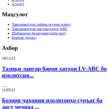
Маҳсулот
Лавозимотҳои пайвасткунии кабел
Лавозимотҳои пастшиддати ABC
Шабакаҳои баландшиддати паст
Бештар дидан+
Ахбор
18/12/21
Тазиқи лангар барои хатҳои LV-ABC бо
изолятсия...
......
11/05/21
Бозори ҷаҳонии изоляторҳо суръат ба
даст меорад ...