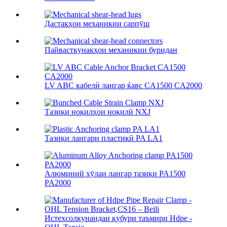
Дастакҳои механикии сарпӯш
Пайвасткунакҳои механикии буридан
LV ABC кабелӣ лангар ќавс CA1500 CA2000
Тазиқи ноқилҳои ноқилӣ NXJ
Тазиқи лангари пластикӣ PA LA1
Алюминий хӯлаи лангар тазиқи PA1500
PA2000
Истеҳсолкунандаи қубури таъмири Hdpe -