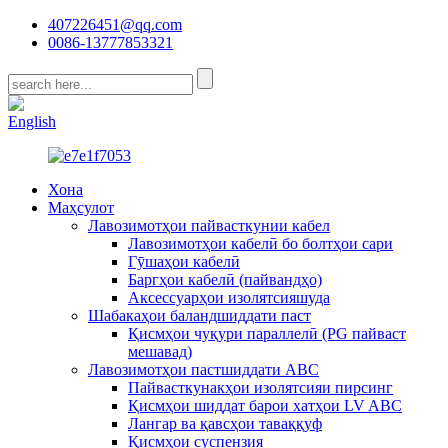
407226451@qq.com
0086-13777853321
CN
English
Хона
Маҳсулот
Лавозимотҳои пайвасткунии кабел
Лавозимотҳои кабелӣ бо болтҳои сари
Гӯшаҳои кабелӣ
Баргҳои кабелӣ (пайвандҳо)
Аксессуарҳои изолятсияшуда
Шабакаҳои баландшиддати паст
Қисмҳои чуқури параллелӣ (PG пайваст
мешавад)
Лавозимотҳои пастшиддати ABC
Пайвасткунакҳои изолятсияи пирсинг
Қисмҳои шиддат барои хатҳои LV ABC
Лангар ва қавсҳои таваққуф
Қисмҳои суспензия