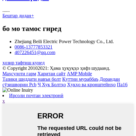
......
Бештар дидан+
бо мо тамос гиред
Zhejiang Beili Electric Power Technology Co., Ltd.
0086-13777853321
407226451@qq.com
ҳозир тафтиш кунед
© Copyright 20102021: Ҳама ҳуқуқҳо ҳифз шудаанд.
Маҳсулоти гарм
Харитаи сайт
AMP Mobile
Тазиқи шиддати навъи болт
Қуттии мураббаъ
Дорандаи
сӯзишвории Pcb
Ҷ Хук Болтҳо
Ҳукҳо ва кронштейнҳо
Па16
Ирсоли почтаи электронӣ
x