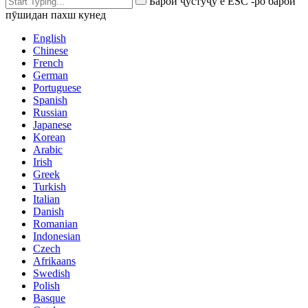
Барои ҷустуҷӯ ё ESC -ро барои
пӯшидан пахш кунед
English
Chinese
French
German
Portuguese
Spanish
Russian
Japanese
Korean
Arabic
Irish
Greek
Turkish
Italian
Danish
Romanian
Indonesian
Czech
Afrikaans
Swedish
Polish
Basque