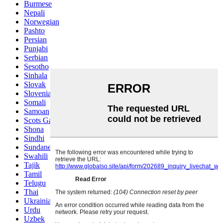
Burmese
Nepali
Norwegian
Pashto
Persian
Punjabi
Serbian
Sesotho
Sinhala
Slovak
Slovenian
Somali
Samoan
Scots Gaelic
Shona
Sindhi
Sundanese
Swahili
Tajik
Tamil
Telugu
Thai
Ukrainian
Urdu
Uzbek