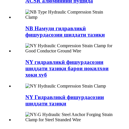
ACSR алюминийи пӯшида
NB Намуди гидравликӣ
фишурдасозии шиддати тазиқи
NY гидравликӣ фишурдасозии
шиддати тазиқи барои ноқилҳои
хоки хуб
NY Гидравликӣ фишурдасозии
шиддати тазиқи