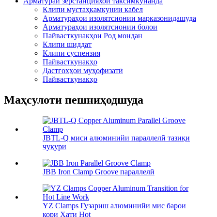
Арматураи зерстанцияхои таксимкунанда
Клипи мустаҳкамкунии кабел
Арматураҳои изолятсионии марказонидашуда
Арматураҳои изолятсионии болои
Пайвасткунакҳои Род мондан
Клипи шиддат
Клипи суспензия
Пайвасткунакҳо
Дастгоҳҳои муҳофизатӣ
Пайвасткунакҳо
Маҳсулоти пешниҳодшуда
JBTL-Q миси алюминийи параллелӣ тазиқи
чуқури
JBB Iron Clamp Groove параллелӣ
YZ Clamps Гузариш алюминийи мис барои
кори Хати Hot