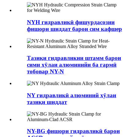
NYH гидравликӣ фишурдасозии
фишори шиддат барои сим кафшер
Тазиқи гидравликии штамм барои
сими хӯлаи алюминийи ба гармӣ
тобовар NY-N
NY гидравликӣ алюминий хӯлаи
тазиқи шиддат
NY-BG фишори гидравликӣ барои