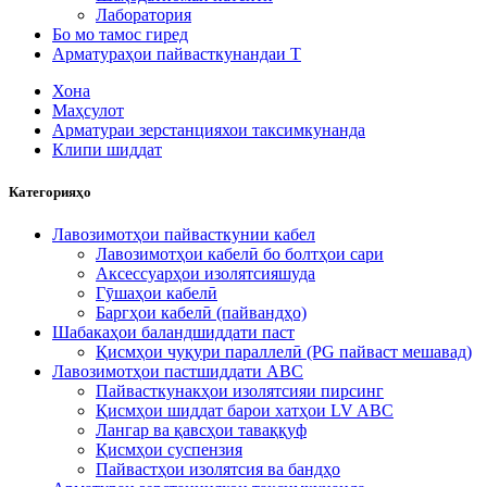
Лаборатория
Бо мо тамос гиред
Арматураҳои пайвасткунандаи T
Хона
Маҳсулот
Арматураи зерстанцияхои таксимкунанда
Клипи шиддат
Категорияҳо
Лавозимотҳои пайвасткунии кабел
Лавозимотҳои кабелӣ бо болтҳои сари
Аксессуарҳои изолятсияшуда
Гӯшаҳои кабелӣ
Баргҳои кабелӣ (пайвандҳо)
Шабакаҳои баландшиддати паст
Қисмҳои чуқури параллелӣ (PG пайваст мешавад)
Лавозимотҳои пастшиддати ABC
Пайвасткунакҳои изолятсияи пирсинг
Қисмҳои шиддат барои хатҳои LV ABC
Лангар ва қавсҳои таваққуф
Қисмҳои суспензия
Пайвастҳои изолятсия ва бандҳо