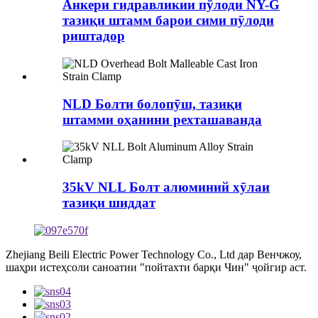
Анкери гидравликии пӯлоди NY-G
тазиқи штамм барои сими пӯлоди
риштадор
NLD Болти болопӯш, тазиқи
штамми оҳанини рехташаванда
35kV NLL Болт алюминий хӯлаи
тазиқи шиддат
Zhejiang Beili Electric Power Technology Co., Ltd дар Венчжоу,
шаҳри истеҳсоли саноатии "пойтахти барқи Чин" ҷойгир аст.