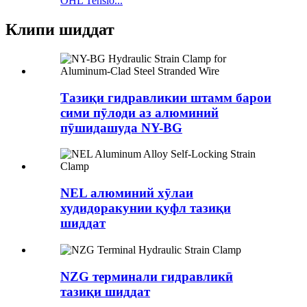
OHL Tensio...
Клипи шиддат
Тазиқи гидравликии штамм барои
сими пӯлоди аз алюминий
пӯшидашуда NY-BG
NEL алюминий хӯлаи
худидоракунии қуфл тазиқи
шиддат
NZG терминали гидравликӣ
тазиқи шиддат